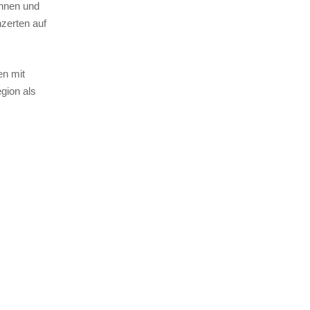
innen und
nzerten auf
en mit
gion als