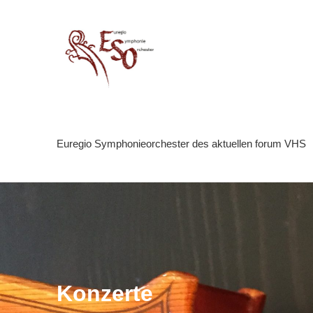
Zum
Inhalt
springen
Euregio Symphonie Orc
Euregio Symphonieorchester des aktuellen forum VHS
Konzerte