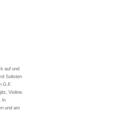
ck auf und
it Solisten
n G.F.
z, Violine.
 In
len und am